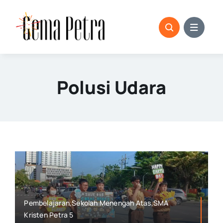
Skip
to
content
Polusi Udara
Pembelajaran,Sekolah Menengah Atas,SMA
Kristen Petra 5