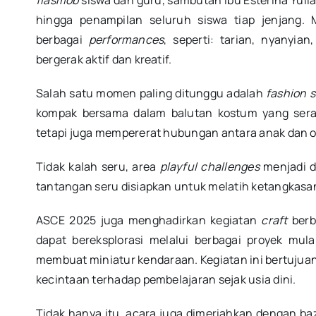
flasmob
siswa dan guru, sambutan Ibu Esterina Yuliani
hingga penampilan seluruh siswa tiap jenjang.
berbagai
performances
, seperti: tarian, nyanyi
bergerak aktif dan kreatif.
Salah satu momen paling ditunggu adalah
fashion 
kompak bersama dalam balutan kostum yang serasi
tetapi juga mempererat hubungan antara anak dan o
Tidak kalah seru, area
playful challenges
menjadi da
tantangan seru disiapkan untuk melatih ketangkasan
ASCE 2025 juga menghadirkan kegiatan
craft
berb
dapat bereksplorasi melalui berbagai proyek mula
membuat miniatur kendaraan. Kegiatan ini bertujuan
kecintaan terhadap pembelajaran sejak usia dini.
Tidak hanya itu, acara juga dimeriahkan dengan b