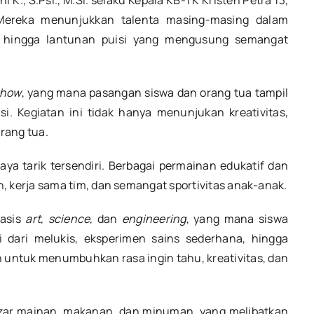
 K., S.Psi., M.Si. selaku Kepala KB-TK Kristen Petra 13,
 Mereka menunjukkan talenta masing-masing dalam
an, hingga lantunan puisi yang mengusung semangat
show
, yang mana pasangan siswa dan orang tua tampil
. Kegiatan ini tidak hanya menunjukan kreativitas,
rang tua.
ya tarik tersendiri. Berbagai permainan edukatif dan
, kerja sama tim, dan semangat sportivitas anak-anak.
asis
art, science,
dan
engineering
, yang mana siswa
i dari melukis, eksperimen sains sederhana, hingga
 untuk menumbuhkan rasa ingin tahu, kreativitas, dan
azar mainan, makanan, dan minuman, yang melibatkan