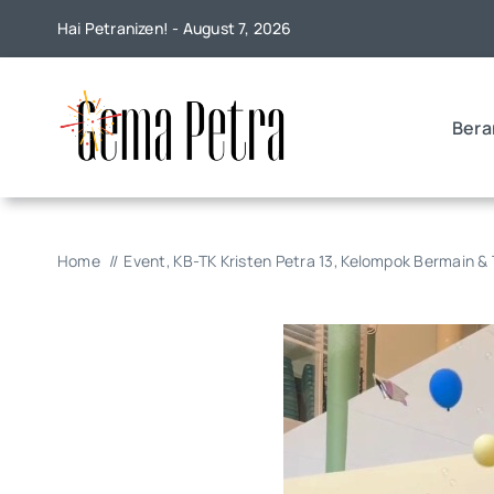
Skip
Hai Petranizen! - August 7, 2026
to
content
Bera
Home
Event
KB-TK Kristen Petra 13
Kelompok Bermain &