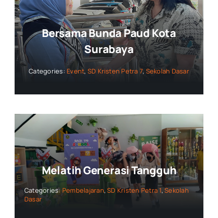
Bersama Bunda Paud Kota
Surabaya
Categories:
Event
,
SD Kristen Petra 7
,
Sekolah Dasar
Melatih Generasi Tangguh
Categories:
Pembelajaran
,
SD Kristen Petra 1
,
Sekolah
Dasar