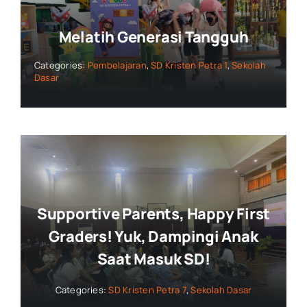
Melatih Generasi Tangguh
Categories:
Pembelajaran
,
SD Kristen Petra 1
,
Sekolah
Dasar
Supportive Parents, Happy First
Graders! Yuk, Dampingi Anak
Saat Masuk SD!
Categories:
SD Kristen Petra 7
,
Sekolah Dasar