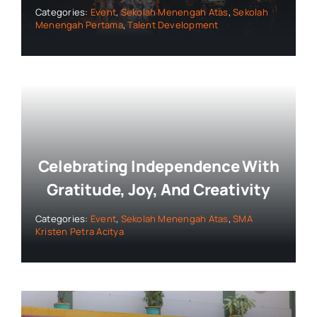
Categories:
Event
,
Sekolah Menengah Atas
,
Sekolah
Menengah Pertama
,
Talent Development
Celebrating Independence With
Gratitude, Joy, And Creativity
Categories:
Event
,
Sekolah Menengah Atas
,
SMA
Kristen Petra Acitya