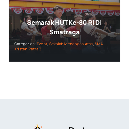
Semarak HUT Ke-80 RI Di
Smatraga
Categories:
Event
,
Sekolah Menengah Atas
,
SMA
Kristen Petra 3